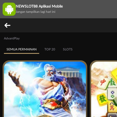
NEWSLOT88 Aplikasi Mobile
Jangan tampilkan lagi hari ini
AdvantPlay
SEMUA PERMAINAN
TOP 20
SLOTS