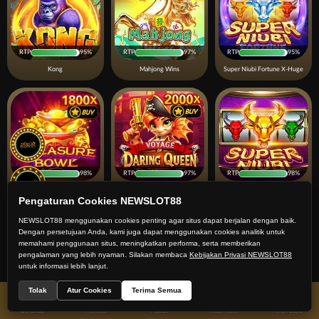
RTP
95%
RTP
97%
RTP
95%
Kong
Mahjong Wins
Super Niubi Fortune X-Huge
RTP
98%
RTP
97%
RTP
98%
TreasureBowl
Voyage of Daring Queen X-Lock
SuperNiubi
Pengaturan Cookies NEWSLOT88
NEWSLOT88 menggunakan cookies penting agar situs dapat berjalan dengan baik.
Dengan persetujuan Anda, kami juga dapat menggunakan cookies analitik untuk
memahami penggunaan situs, meningkatkan performa, serta memberikan
pengalaman yang lebih nyaman. Silakan membaca
Kebijakan Privasi NEWSLOT88
untuk informasi lebih lanjut.
Tolak
Atur Cookies
Terima Semua
RTP
98%
RTP
97%
RTP
98%
Beranda
Promosi
Masuk
Hub. Kami
Akun Saya
LuckySeven
Voyage of Blast Raider X-Lock
Piggy Bank