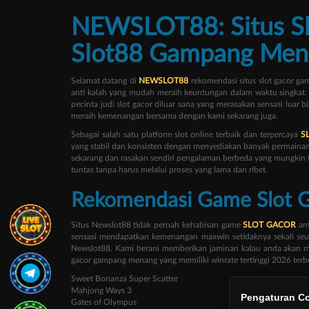
NEWSLOT88: Situs Slo
Slot88 Gampang Men
Selamat datang di
NEWSLOT88
rekomendasi situs slot gacor ga
anti kalah yang mudah meraih keuntungan dalam waktu singkat. 
pecinta judi slot gacor diluar sana yang merasakan sensasi luar
meraih kemenangan bersama dengan kami sekarang juga.
Sebagai salah satu platform slot online terbaik dan terpercaya
S
yang stabil dan konsisten dengan menyediakan banyak permainan d
sekarang dan rasakan sendiri pengalaman berbeda yang mungkin t
tuntas tanpa harus melalui proses yang lama dan ribet.
Rekomendasi Game Slot G
Situs Newslot88 tidak pernah kehabisan game
SLOT GACOR
ant
sensasi mendapatkan kemenangan maxwin setidaknya sekali seum
Newslot88. Kami berani memberikan jaminan kalau anda akan 
gacor gampang menang yang memiliki winrate tertinggi 2026 terb
Sweet Bonanza Super Scatter
Mahjong Ways 3
Pengaturan C
Gates of Olympus