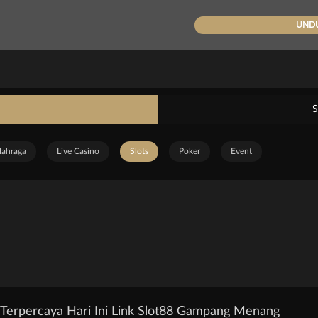
UND
S
lahraga
Live Casino
Slots
Poker
Event
Terpercaya Hari Ini Link Slot88 Gampang Menang