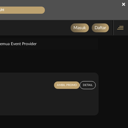
×
UH
Masuk
Daftar
emua Event Provider
AMBIL PROMO
DETAIL