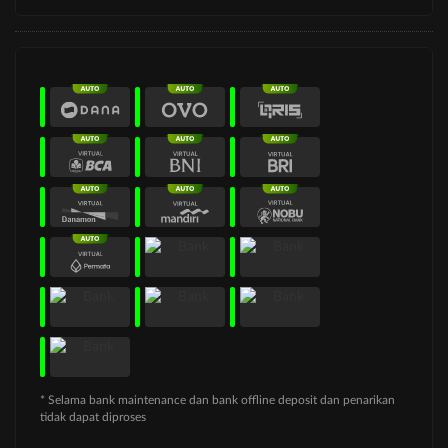
* Selama bank maintenance dan bank offline deposit dan penarikan
tidak dapat diproses