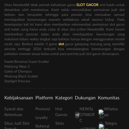
Situs Newslot88 tidak pernah kehabisan game
SLOT GACOR
anti kalah untuk
dimainkan oleh membernya. Kami selalu menyediakan permainan judi slot
terbaru dan terupdate sehingga para pemain bisa merasakan sensasi
mendapatkan kemenangan maxwin setidaknya sekali seumur hidup. Pada
kesempatan kali ini kami akan memberikan rekomendasi permainan slot gacor
anti kalah yang harus anda coba di situs slot online Newslot88. Kami berani
memberikan jaminan kalau anda akan mendapatkan keuntungan yang
maksimal dalam waktu singkat saja bahkan hanya dengan menggunakan modal
receh saja. Berikut adalah 5 game
slot
gacor gampang menang yang memiliki
winrate tertinggi 2026 terbukti bisa mendatangkan kemenangan dengan
perkalian maxwin tanpa batas untuk para pecinta judi slot gacor dimanapun.
Sweet Bonanza Super Scatter
Mahjong Ways 3
Gates of Olympus
Wukong Black Scatter
Starlight Princess
Kebijaksanaan
Platform
Kategori
Dukungan
Komunitas
Syarat dan
Promosi
Hot
NEWSL
Whatsa
Ketentuan
Games
OT88OF
pp
Loyalty
C
Situs Judi Slot
Slots
Telegra
Referral