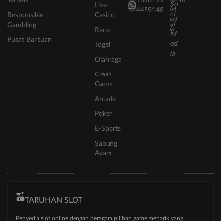
Terbaik
+628199
m
Live
4459148
Responsible
Casino
Gambling
Race
Pusat Bantuan
Togel
Olahraga
Crash
Game
Arcade
Poker
E-Sports
Sabung
Ayam
TARUHAN SLOT
Penyedia slot online dengan beragam pilihan game menarik yang