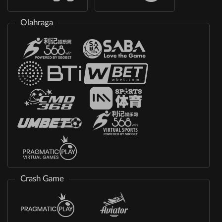
Olahraga
Crash Game