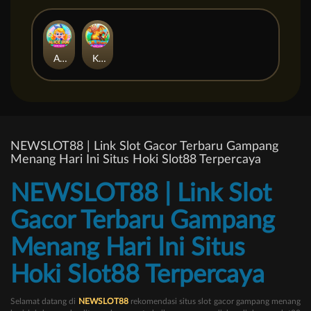
Alice Run
K.O. Island
NEWSLOT88 | Link Slot Gacor Terbaru Gampang
Menang Hari Ini Situs Hoki Slot88 Terpercaya
NEWSLOT88 | Link Slot
Gacor Terbaru Gampang
Menang Hari Ini Situs
Hoki Slot88 Terpercaya
Selamat datang di
NEWSLOT88
rekomendasi situs slot gacor gampang menang