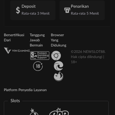
Deposit
Penarikan
Rata-rata 3 Menit
Rata-rata 5 Menit
Bersertifikasi
Tanggung
Browser
Dari
Jawab
Yang
Bermain
Didukung
©2026 NEWSLOT88.
Hak cipta dilindungi |
18+
Platform Penyedia Layanan
Slots