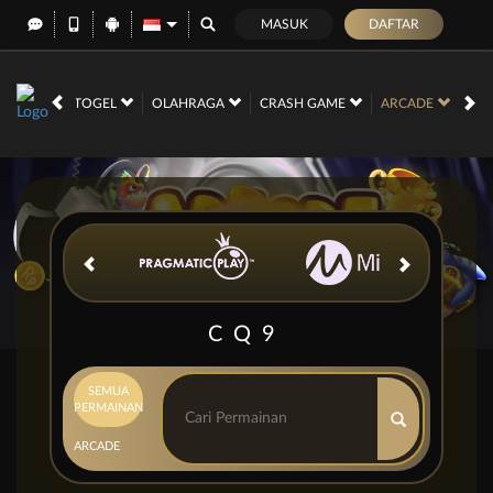
MASUK
DAFTAR
RACE
TOGEL
OLAHRAGA
CRASH GAME
ARCADE
PO
CQ9
SEMUA
PERMAINAN
ARCADE