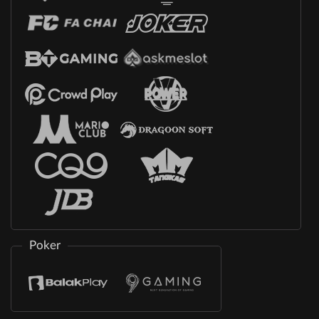
Poker