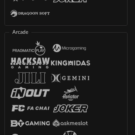
Arcade