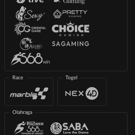
Race
Togel
Olahraga