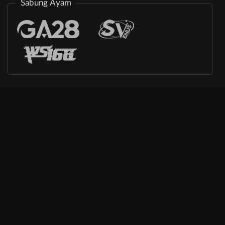
Sabung Ayam