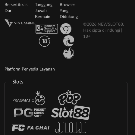
Bersertifikasi
Tanggung
Browser
Dari
Jawab
Yang
Bermain
Didukung
©2026 NEWSLOT88.
Hak cipta dilindungi |
18+
Platform Penyedia Layanan
Slots