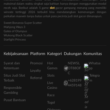
maksimal dalam waktu singkat saja bahkan hanya dengan menggunakan modal
receh saja. Berikut adalah 5 game
slot
gacor gampang menang yang memiliki
winrate tertinggi 2026 terbukti bisa mendatangkan kemenangan dengan
perkalian maxwin tanpa batas untuk para pecinta judi slot gacor dimanapun.
Sweet Bonanza Super Scatter
Mahjong Ways 3
Gates of Olympus
Wukong Black Scatter
Starlight Princess
Kebijaksanaan
Platform
Kategori
Dukungan
Komunitas
Syarat dan
Promosi
Hot
NEWSL
Whatsa
Ketentuan
Games
OT88OF
pp
Loyalty
C
Situs Judi Slot
Slots
Telegra
Referral
Terbaik
+628199
m
Live
4459148
Responsible
Casino
Gambling
Race
Pusat Bantuan
Togel