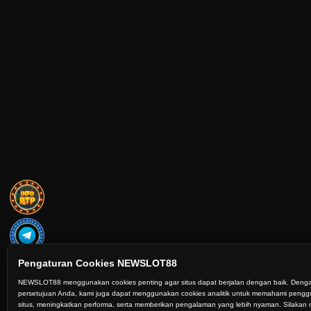
Pengaturan Cookies NEWSLOT88
NEWSLOT88 menggunakan cookies penting agar situs dapat berjalan dengan baik. Deng
persetujuan Anda, kami juga dapat menggunakan cookies analitik untuk memahami peng
situs, meningkatkan performa, serta memberikan pengalaman yang lebih nyaman. Silaka