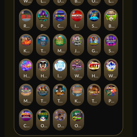
Whacked
Land of the Free
Dragon Tribe
Benji Killed in Vegas
Outsourced: Payday
Legion X
Remember Gulag
Poison Eve
Coins of Fortune
Immortal Fruits
Space Donkey
Bonus Bunnies
Kiss My Chainsaw
Tractor Beam
Mayan Magic Wildfire
Jingle Balls
Golden Genie And The Walking Wilds
Starstruck
Hot 4 Cash
Harlequin Carnival
Ice Ice Yeti
Walk of Shame
Hot Nudge
WiXX
Manhattan Goes Wild
Thor: Hammer Time
Tesla Jolt
Kitchen Drama: Sushi Mania
Tomb of Nefertiti
Pixies vs Pirates
Casino Win Spin
Owls
Dungeon Quest
Outsourced: Slash Game