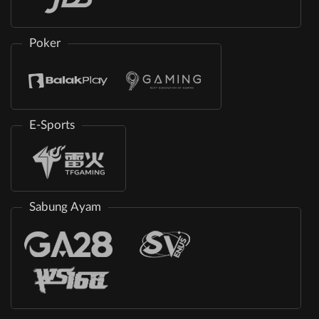
Poker
E-Sports
Sabung Ayam