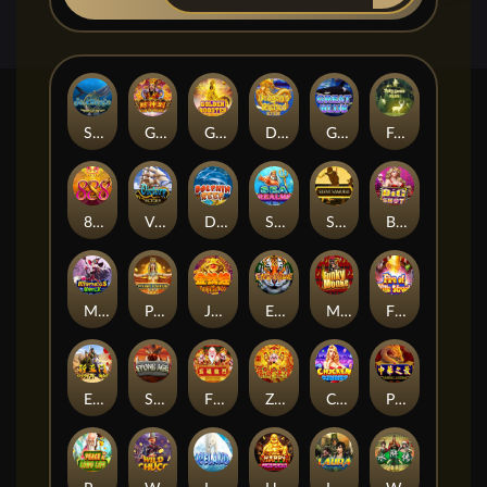
Sea World
God Of Wealth
Golden Rooster
Dragon's Riches
Great Blue
Fairy Garden
888
Victory
Dolphin Reef
Sea Realms
Samurai
Big Shot
Mysterious Witch
Pyramid Adventure
Jin Qian Wa
Eyes of Fortune
Monkey Slots
Fire of Villa Street
Emperor Gate
StoneAge
FORTUNE
Zhao Cai Jin Bao
Chjcken Djnner
Panda