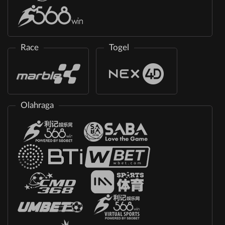
Race
Togel
Olahraga