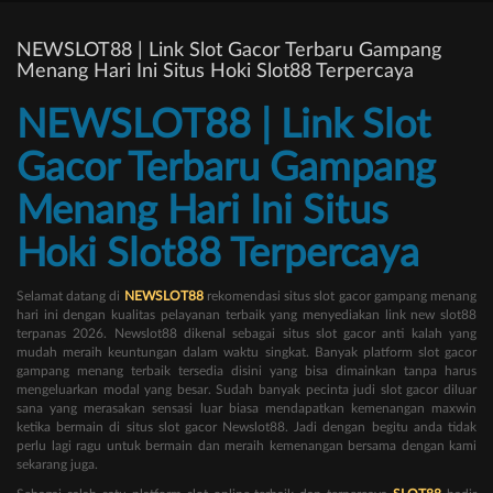
NEWSLOT88 | Link Slot Gacor Terbaru Gampang
Menang Hari Ini Situs Hoki Slot88 Terpercaya
NEWSLOT88 | Link Slot
Gacor Terbaru Gampang
Menang Hari Ini Situs
Hoki Slot88 Terpercaya
Selamat datang di
NEWSLOT88
rekomendasi situs slot gacor gampang menang
hari ini dengan kualitas pelayanan terbaik yang menyediakan link new slot88
terpanas 2026. Newslot88 dikenal sebagai situs slot gacor anti kalah yang
mudah meraih keuntungan dalam waktu singkat. Banyak platform slot gacor
gampang menang terbaik tersedia disini yang bisa dimainkan tanpa harus
mengeluarkan modal yang besar. Sudah banyak pecinta judi slot gacor diluar
sana yang merasakan sensasi luar biasa mendapatkan kemenangan maxwin
ketika bermain di situs slot gacor Newslot88. Jadi dengan begitu anda tidak
perlu lagi ragu untuk bermain dan meraih kemenangan bersama dengan kami
sekarang juga.