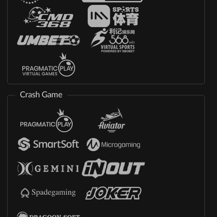
Crash Game