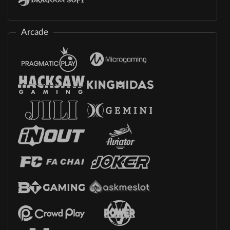
Arcade