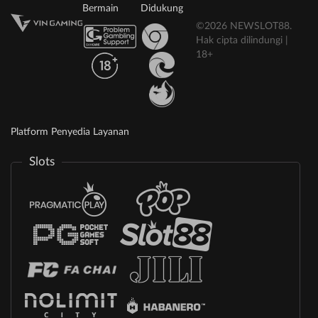
Bermain
Didukung
©2026 NEWSLOT88.
Hak cipta dilindungi |
18+
Platform Penyedia Layanan
Slots