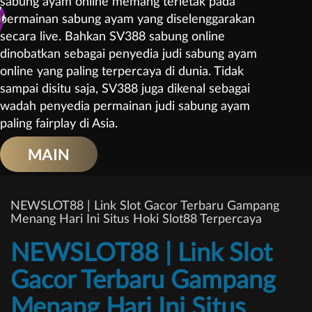
sabung ayam online memang terletak pada
permainan sabung ayam yang diselenggarakan
secara live. Bahkan SV388 sabung online
dinobatkan sebagai penyedia judi sabung ayam
online yang paling terpercaya di dunia. Tidak
sampai disitu saja, SV388 juga dikenal sebagai
wadah penyedia permainan judi sabung ayam
paling fairplay di Asia.
MAIN
NEWSLOT88 | Link Slot Gacor Terbaru Gampang
Menang Hari Ini Situs Hoki Slot88 Terpercaya
NEWSLOT88 | Link Slot
Gacor Terbaru Gampang
Menang Hari Ini Situs