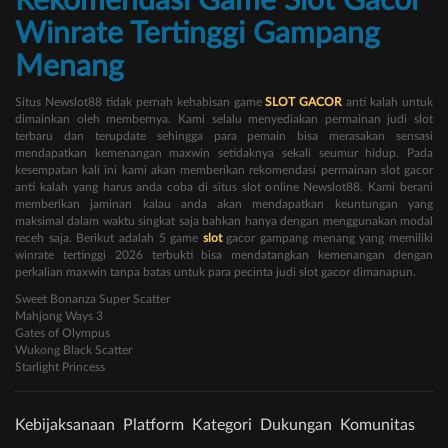
Rekomendasi Game Slot Gacor
Winrate Tertinggi Gampang
Menang
Situs Newslot88 tidak pernah kehabisan game
SLOT GACOR
anti kalah untuk
dimainkan oleh membernya. Kami selalu menyediakan permainan judi slot
terbaru dan terupdate sehingga para pemain bisa merasakan sensasi
mendapatkan kemenangan maxwin setidaknya sekali seumur hidup. Pada
kesempatan kali ini kami akan memberikan rekomendasi permainan slot gacor
anti kalah yang harus anda coba di situs slot online Newslot88. Kami berani
memberikan jaminan kalau anda akan mendapatkan keuntungan yang
maksimal dalam waktu singkat saja bahkan hanya dengan menggunakan modal
receh saja. Berikut adalah 5 game
slot
gacor gampang menang yang memiliki
winrate tertinggi 2026 terbukti bisa mendatangkan kemenangan dengan
perkalian maxwin tanpa batas untuk para pecinta judi slot gacor dimanapun.
Sweet Bonanza Super Scatter
Mahjong Ways 3
Gates of Olympus
Wukong Black Scatter
Starlight Princess
Kebijaksanaan
Platform
Kategori
Dukungan
Komunitas