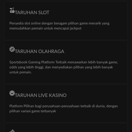
TARUHAN SLOT
Penyedia slot online dengan beragam pilihan game menarik yang
memudahkan pemain untuk mencapai jackpot
TARUHAN OLAHRAGA
Sportsbook Gaming Platform Terbaik menawarkan lebih banyak game,
odds yang lebih tinggi, dan menyediakan pilihan yang lebih banyak
untuk pemain.
TARUHAN LIVE KASINO
Platform Pilihan bagi perusahaan-perusahaan terbaik di dunia, dengan
pilihan variasi game terbanyak