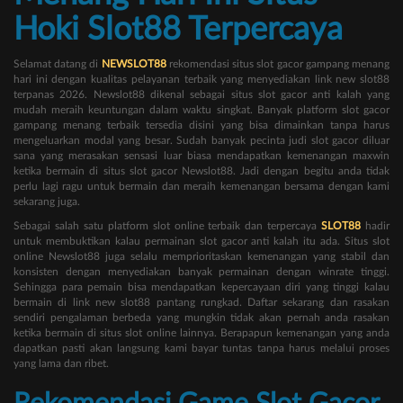
Hoki Slot88 Terpercaya
Selamat datang di
NEWSLOT88
rekomendasi situs slot gacor gampang menang
hari ini dengan kualitas pelayanan terbaik yang menyediakan link new slot88
terpanas 2026. Newslot88 dikenal sebagai situs slot gacor anti kalah yang
mudah meraih keuntungan dalam waktu singkat. Banyak platform slot gacor
gampang menang terbaik tersedia disini yang bisa dimainkan tanpa harus
mengeluarkan modal yang besar. Sudah banyak pecinta judi slot gacor diluar
sana yang merasakan sensasi luar biasa mendapatkan kemenangan maxwin
ketika bermain di situs slot gacor Newslot88. Jadi dengan begitu anda tidak
perlu lagi ragu untuk bermain dan meraih kemenangan bersama dengan kami
sekarang juga.
Sebagai salah satu platform slot online terbaik dan terpercaya
SLOT88
hadir
untuk membuktikan kalau permainan slot gacor anti kalah itu ada. Situs slot
online Newslot88 juga selalu memprioritaskan kemenangan yang stabil dan
konsisten dengan menyediakan banyak permainan dengan winrate tinggi.
Sehingga para pemain bisa mendapatkan kepercayaan diri yang tinggi kalau
bermain di link new slot88 pantang rungkad. Daftar sekarang dan rasakan
sendiri pengalaman berbeda yang mungkin tidak akan pernah anda rasakan
ketika bermain di situs slot online lainnya. Berapapun kemenangan yang anda
dapatkan pasti akan langsung kami bayar tuntas tanpa harus melalui proses
yang lama dan ribet.