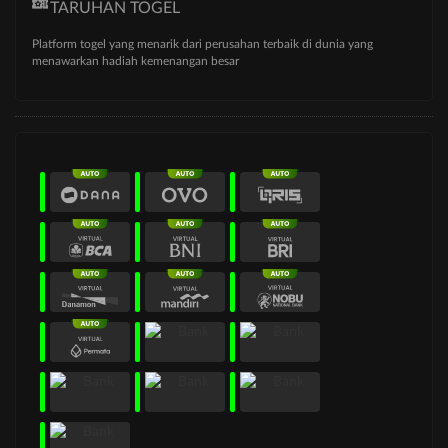
TARUHAN TOGEL
Platform togel yang menarik dari perusahan terbaik di dunia yang
menawarkan hadiah kemenangan besar