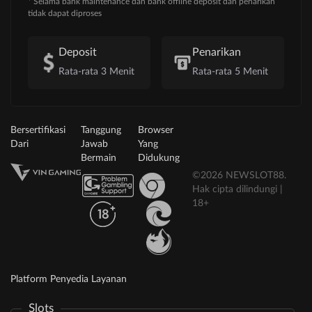
* Selama bank maintenance dan bank offline deposit dan penarikan
tidak dapat diproses
Deposit
Penarikan
Rata-rata 3 Menit
Rata-rata 5 Menit
Bersertifikasi
Tanggung
Browser
Dari
Jawab
Yang
Bermain
Didukung
©2026 NEWSLOT88.
Hak cipta dilindungi |
18+
Platform Penyedia Layanan
Slots