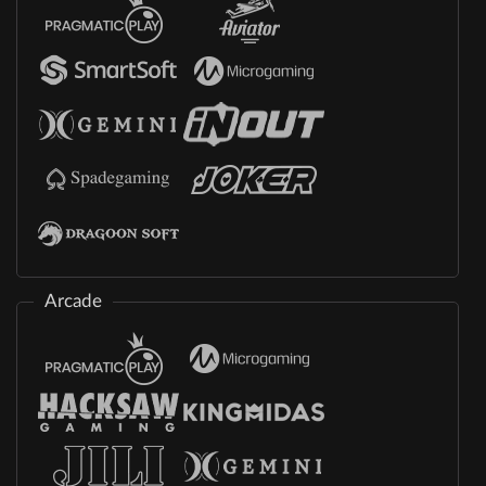
Arcade