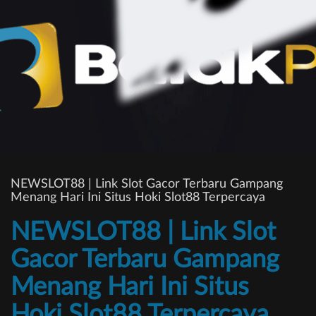
NEWSLOT88 | Link Slot Gacor Terbaru Gampang
Menang Hari Ini Situs Hoki Slot88 Terpercaya
NEWSLOT88 | Link Slot
Gacor Terbaru Gampang
Menang Hari Ini Situs
Hoki Slot88 Terpercaya