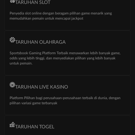
TARUHAN SLOT
Penyedia slot online dengan beragam pilihan game menarik yang
memudahkan pemain untuk mencapai jackpot
TARUHAN OLAHRAGA
Sportsbook Gaming Platform Terbaik menawarkan lebih banyak game,
odds yang lebih tinggi, dan menyediakan pilihan yang lebih banyak
untuk pemain.
TARUHAN LIVE KASINO
Platform Pilihan bagi perusahaan-perusahaan terbaik di dunia, dengan
pilihan variasi game terbanyak
TARUHAN TOGEL