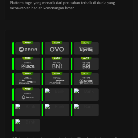
Platform togel yang menarik dari perusahan terbaik di dunia yang
menawarkan hadiah kemenangan besar